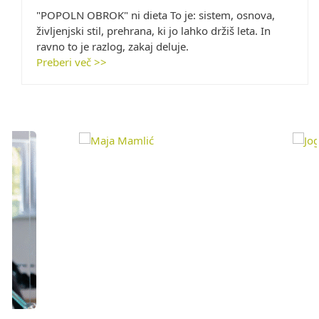
"POPOLN OBROK" ni dieta To je: sistem, osnova,
življenjski stil, prehrana, ki jo lahko držiš leta. In
ravno to je razlog, zakaj deluje.
Preberi več >>
Use
the
left
and
right
arrow
keys
to
access
the
carousel
navigation