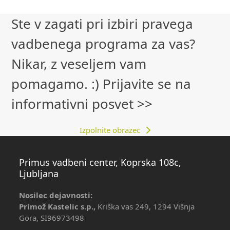
buttons
Ste v zagati pri izbiri pravega
vadbenega programa za vas?
Nikar, z veseljem vam
pomagamo. :) Prijavite se na
informativni posvet >>
Izpolnite obrazec
Primus vadbeni center, Koprska 108c,
Ljubljana
Nosilec dejavnosti:
Primož Kastelic s.p.,
Kriška vas 249, 1294 Višnja
Gora, SI96973498