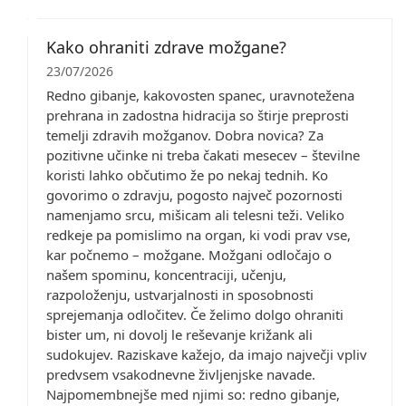
Kako ohraniti zdrave možgane?
23/07/2026
Redno gibanje, kakovosten spanec, uravnotežena
prehrana in zadostna hidracija so štirje preprosti
temelji zdravih možganov. Dobra novica? Za
pozitivne učinke ni treba čakati mesecev – številne
koristi lahko občutimo že po nekaj tednih. Ko
govorimo o zdravju, pogosto največ pozornosti
namenjamo srcu, mišicam ali telesni teži. Veliko
redkeje pa pomislimo na organ, ki vodi prav vse,
kar počnemo – možgane. Možgani odločajo o
našem spominu, koncentraciji, učenju,
razpoloženju, ustvarjalnosti in sposobnosti
sprejemanja odločitev. Če želimo dolgo ohraniti
bister um, ni dovolj le reševanje križank ali
sudokujev. Raziskave kažejo, da imajo največji vpliv
predvsem vsakodnevne življenjske navade.
Najpomembnejše med njimi so: redno gibanje,