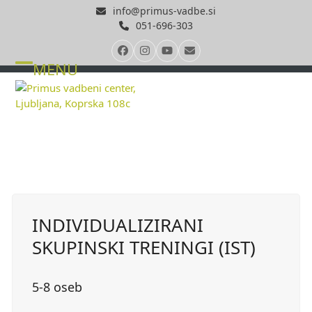
Skip
info@primus-vadbe.si
to
051-696-303
content
Facebook
Instagram
YouTube
Email
MENU
Open
Close
mobile
mobile
menu
menu
INDIVIDUALIZIRANI
SKUPINSKI TRENINGI (IST)
5-8 oseb