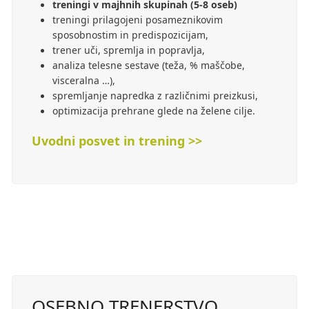
treningi v majhnih skupinah (5-8 oseb)
treningi prilagojeni posameznikovim
sposobnostim in predispozicijam,
trener uči, spremlja in popravlja,
analiza telesne sestave (teža, % maščobe,
visceralna …),
spremljanje napredka z različnimi preizkusi,
optimizacija prehrane glede na želene cilje.
Uvodni posvet in trening >>
OSEBNO TRENERSTVO