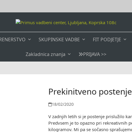
RENERSTVO
SKUPINSKE VADBE
FIT PODJETJE
Zakladnica znanja
PRIJAVA >>
Prekinitveno postenje 
18/02/2020
V zadnjih letih si je postenje prislužilo 
Predvsem je to opazno pri rekreativnih po
kilogramov. Mi pa se sočasno sprašujemo