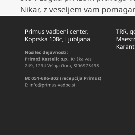
Nikar, z veseljem vam pomagamo
Primus vadbeni center,
TRR, g
Koprska 108c, Ljubljana
Maestr
Karant
Nosilec dejavnosti:
Primož Kastelic s.p.,
Kriška vas
249, 1294 Višnja Gora, SI96973498
M: 051-696-303 (recepcija Primus)
E:
info@primus-vadbe.si