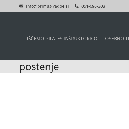
Skip
info@primus-vadbe.si
051-696-303
to
content
IŠČEMO PILATES INŠRUKTORICO
OSEBNO T
postenje