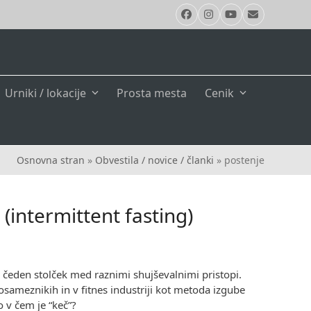
Facebook
Instagram
YouTube
Email
Urniki / lokacije
Prosta mesta
Cenik
Osnovna stran
»
Obvestila / novice / članki
»
postenje
(intermittent fasting)
kar čeden stolček med raznimi shujševalnimi pristopi.
sameznikih in v fitnes industriji kot metoda izgube
 v čem je “keč”?