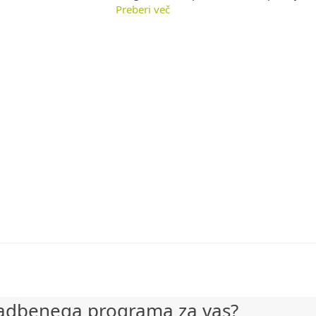
Preberi več
a vadbenega programa za vas?