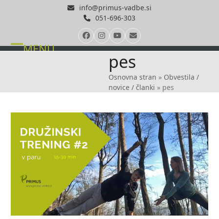
Skip
info@primus-vadbe.si
to
051-696-303
content
Facebook
Instagram
YouTube
Email
MENU
Open
Close
pes
mobile
mobile
Osnovna stran
»
Obvestila /
menu
menu
novice / članki
»
pes