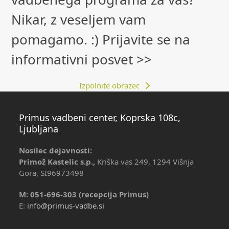
Nikar, z veseljem vam
pomagamo. :) Prijavite se na
informativni posvet >>
Izpolnite obrazec
Primus vadbeni center, Koprska 108c,
Ljubljana
Nosilec dejavnosti:
Primož Kastelic s.p.,
Kriška vas 249, 1294 Višnja
Gora, SI96973498
M: 051-696-303 (recepcija Primus)
E:
info@primus-vadbe.si