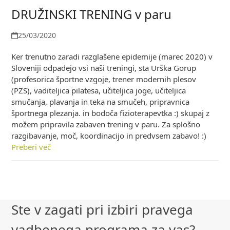
DRUŽINSKI TRENING v paru
25/03/2020
Ker trenutno zaradi razglašene epidemije (marec 2020) v
Sloveniji odpadejo vsi naši treningi, sta Urška Gorup
(profesorica športne vzgoje, trener modernih plesov
(PZS), vaditeljica pilatesa, učiteljica joge, učiteljica
smučanja, plavanja in teka na smučeh, pripravnica
športnega plezanja. in bodoča fizioterapevtka :) skupaj z
možem pripravila zabaven trening v paru. Za splošno
razgibavanje, moč, koordinacijo in predvsem zabavo! :)
Preberi več
Ste v zagati pri izbiri pravega
vadbenega programa za vas?